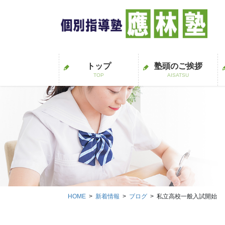
コ
ナ
ン
ビ
テ
ゲ
ン
ー
ツ
シ
に
ョ
トップ
塾頭のご挨拶
TOP
AISATSU
移
ン
動
に
移
動
HOME
新着情報
ブログ
私立高校一般入試開始