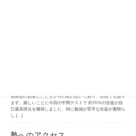
2026-06-14
ブログ
父兄からのお手紙
手紙2026夏1 父兄の方から嬉しいお手紙を頂きました。 励
みになります。 有難うございます。
2026-06-08
ブログ
やっぱり「できない子はいな
い！」確信した。
應林塾のモットーは「できない子はいない！」です。これは
應林塾の創業したときからの私の思いであり、目標でもあり
ます。嬉しいことに今回の中間テストで 約70％の生徒が自
己最高得点を獲得しました。特に勉強が苦手な生徒が素晴ら
し […]
塾へのアクセス